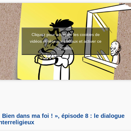
Cliquez pour accepter les cookies de
vidéos et réseaux sociaux et activer ce
contenu.
 Bien dans ma foi ! », épisode 8 : le dialogue
nterreligieux