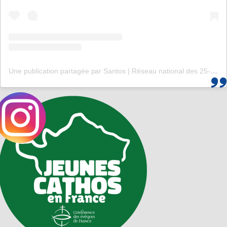
Une publication partagée par Santos | Réseau national des 25-35 (@santos_cef)