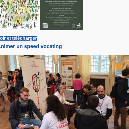
oir et télécharger
nimer un speed vocating