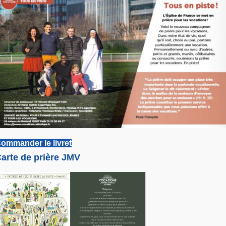
ommander le livret
arte de prière JMV