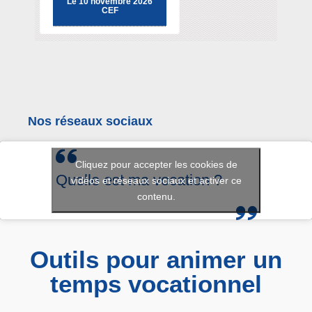
Le 10 novembre 2026
CEF
Nos réseaux sociaux
Cliquez pour accepter les cookies de
Quelle est ma vocation ?
vidéos et réseaux sociaux et activer ce
contenu.
Outils pour animer un
temps vocationnel