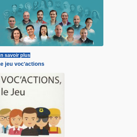
n savoir plus
e jeu voc'actions