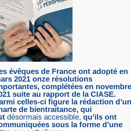
es évêques de France ont adopté en
ars 2021 onze résolutions
mportantes, complétées en novembr
021 suite au rapport de la CIASE.
armi celles-ci figure la rédaction d’u
harte de bientraitance, qui
st
désormais accessible,
qu’ils ont
ommuniquées sous la forme d’une