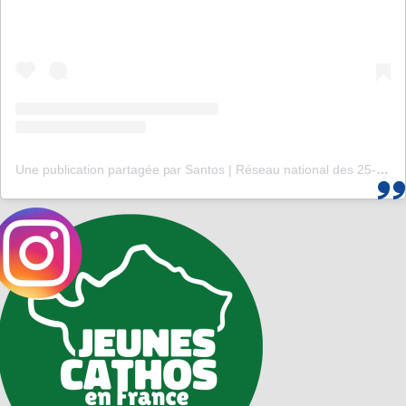
Une publication partagée par Santos | Réseau national des 25-35 (@santos_cef)