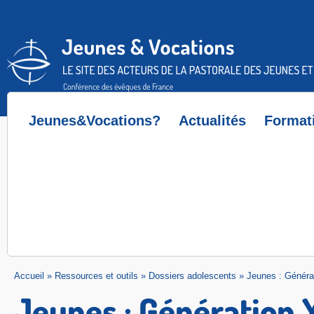
Accès direct au contenu
Accès direct à la recherche
Accès direct au menu
Jeunes&Vocations?
Actualités
Format
Accueil
»
Ressources et outils
»
Dossiers adolescents
»
Jeunes : Généra
Jeunes : Génération 