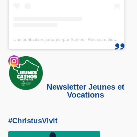
Une publication partagée par Santos | Réseau national des 25-35 (@santos_cef)
Newsletter Jeunes et
Vocations
#ChristusVivit