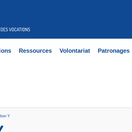
ions
Ressources
Volontariat
Patronages
tion Y
Y