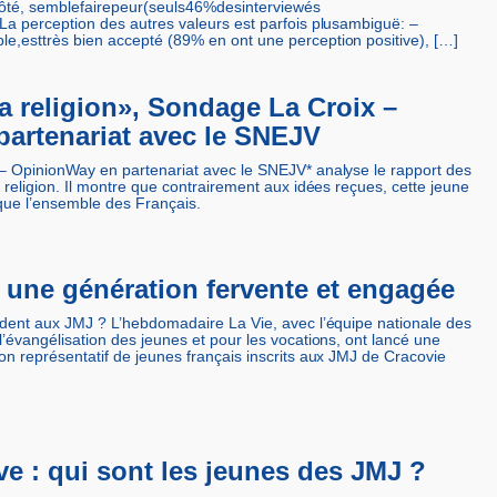
n côté, semblefairepeur(seuls46%desinterviewés
La perception des autres valeurs est parfois plusambiguë: –
e,esttrès bien accepté (89% en ont une perception positive), […]
la religion», Sondage La Croix –
artenariat avec le SNEJV
 – OpinionWay en partenariat avec le SNEJV* analyse le rapport des
 religion. Il montre que contrairement aux idées reçues, cette jeune
que l’ensemble des Français.
 une génération fervente et engagée
ndent aux JMJ ? L’hebdomadaire La Vie, avec l’équipe nationale des
l’évangélisation des jeunes et pour les vocations, ont lancé une
on représentatif de jeunes français inscrits aux JMJ de Cracovie
e : qui sont les jeunes des JMJ ?