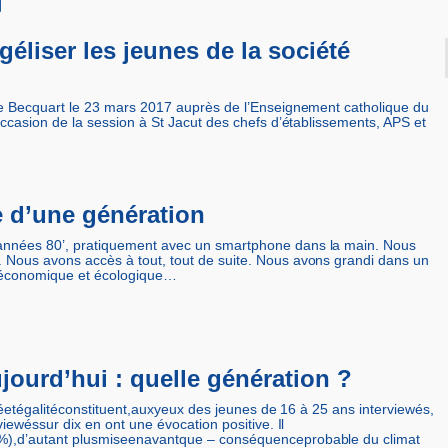
éliser les jeunes de la société
ie Becquart le 23 mars 2017 auprès de l’Enseignement catholique du
occasion de la session à St Jacut des chefs d’établissements, APS et
ie d’une génération
nnées 80’, pratiquement avec un smartphone dans la main. Nous
Nous avons accès à tout, tout de suite. Nous avons grandi dans un
e économique et écologique…
jourd’hui : quelle génération ?
itéetégalitéconstituent,auxyeux des jeunes de 16 à 25 ans interviewés,
viewéssur dix en ont une évocation positive. Il
),d’autant plusmiseenavantque – conséquenceprobable du climat