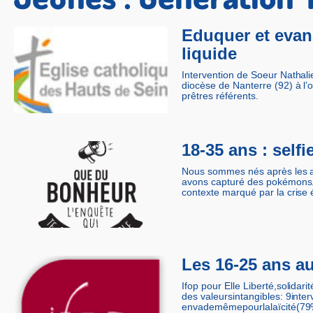
Eduquer et evang
liquide
Intervention de Soeur Nathal
diocèse de Nanterre (92) à l’
prêtres référents.
18-35 ans : self
Nous sommes nés après les a
avons capturé des pokémons. 
contexte marqué par la cris
Les 16-25 ans au
Ifop pour Elle Liberté,solidar
des valeursintangibles: 9inter
envademêmepourlalaïcité(79%