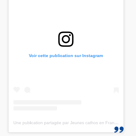
Voir cette publication sur Instagram
Une publication partagée par Jeunes cathos en France et les JMJ de Corée 2027 (@jeunescathos_fr)