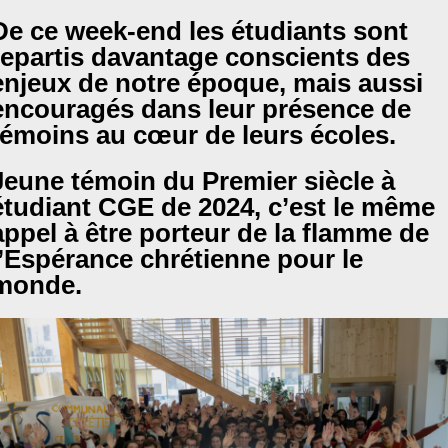
De ce week-end les étudiants sont
repartis davantage conscients des
enjeux de notre époque, mais aussi
encouragés dans leur présence de
témoins au cœur de leurs écoles.
Jeune témoin du Premier siècle à
étudiant CGE de 2024, c’est le même
appel à être porteur de la flamme de
l’Espérance chrétienne pour le
monde.