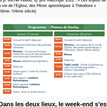
u p. Michel Fédou, sj, prix Ratzinger 2022 : « Les enjeux de
a vie de l’Eglise, des Pères apostoliques à Théodose »
IIème- IVème siècle)
Dans les deux lieux, le week-end s’es