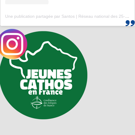
Une publication partagée par Santos | Réseau national des 25-35 (@santos_cef)