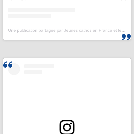
Une publication partagée par Jeunes cathos en France et les JMJ de Corée 2027 (@jeunescathos_fr)