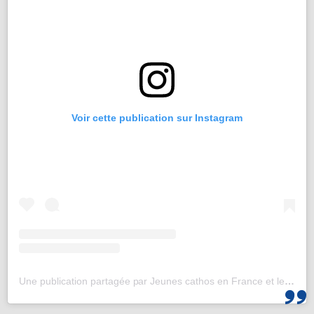
Voir cette publication sur Instagram
Une publication partagée par Jeunes cathos en France et les JMJ de Corée 2027 (@jeunescathos_fr)