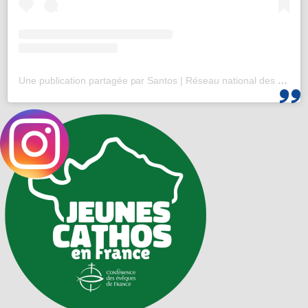
Une publication partagée par Santos | Réseau national des 25-35 (@santos_cef)