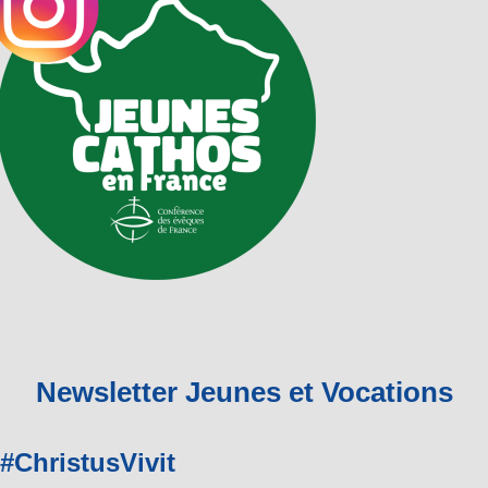
Newsletter Jeunes et Vocations
#ChristusVivit