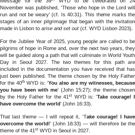
Message for the 39
WYD to be celebrated on 24
November was published, ‘Those who hope in the Lord will
run and not be weary’ (cf. Is 40:31). This theme marks the
stages of an inner pilgrimage that began with the invitation
made in Lisbon to
arise and set out
(cf. WYD Lisbon 2023).
For the Jubilee Year of 2025, young people are called to be
pilgrims of hope in Rome and, over the next two years, they
will be guided along a path that will culminate in World Youth
Day in Seoul 2027. The two themes for this path are
included in the documentation you have received that has
just been published. The theme chosen by the Holy Father
th
for the 40
WYD is: ‘
You also are my witnesses, because
you have been with me
’ (John 15:27); the theme chosen
st
by the Holy Father for the 41
WYD is: ‘
Take courage! 
have overcome the world
’ (John 16:33).
That last theme — I will repeat it, ‘T
ake courage! I have
overcome the world!
’ (John 16:33) — will therefore be the
st
theme of the 41
WYD in Seoul in 2027.