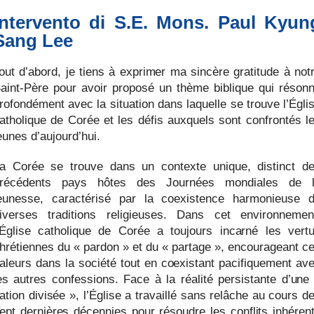
Intervento di S.E. Mons. Paul Kyun
Sang Lee
out d’abord, je tiens à exprimer ma sincère gratitude à not
aint-Père pour avoir proposé un thème biblique qui réson
rofondément avec la situation dans laquelle se trouve l’Égli
atholique de Corée et les défis auxquels sont confrontés l
eunes d’aujourd’hui.
a Corée se trouve dans un contexte unique, distinct d
récédents pays hôtes des Journées mondiales de 
eunesse, caractérisé par la coexistence harmonieuse 
iverses traditions religieuses. Dans cet environnemen
’Église catholique de Corée a toujours incarné les vert
hrétiennes du « pardon » et du « partage », encourageant c
aleurs dans la société tout en coexistant pacifiquement av
es autres confessions. Face à la réalité persistante d’une
ation divisée », l’Église a travaillé sans relâche au cours d
ept dernières décennies pour résoudre les conflits inhéren