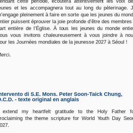
endant cette période, écoutera attentivement les voix d
eunes et les accompagnera tout au long du pèlerinage. 
’engage pleinement à faire en sorte que les jeunes du mon
ntier puissent éprouver la joie profonde d’être des membres
art entière de l’Église. À tous les jeunes du monde entie
ous vous invitons chaleureusement à vous joindre à no
our les Journées mondiales de la jeunesse 2027 à Séoul !
erci.
ntervento di S.E. Mons. Peter Soon-Taick Chung,
.C.D. - texte original en anglais
 extend my heartfelt gratitude to the Holy Father f
roclaiming the theme scripture for World Youth Day Seo
027.