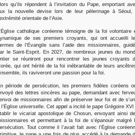
lors qu’ils répondent à l’invitation du Pape, emportant av
ux la nouvelle devise lors de leur pèlerinage à Séoul,
’extrémité orientale de l’Asie.
’Église catholique coréenne témoigne de la foi volontaire 
ynamique de ses premiers croyants, qui ont accueilli l
ermes de l’Évangile sans l’aide des missionnaires, guid
ar le Saint-Esprit. En 2027, de nombreux jeunes du mon
ntier se réuniront pour rencontrer les jeunes croyants 
orée, qui ont hérité de la foi inébranlable de leurs ancêtre
nsemble, ils raviveront une passion pour la foi.
n période de persécution, les premiers fidèles coréens o
nvoyé des lettres sincères au pape, demandant avec ferve
’envoi de missionnaires afin de préserver leur foi et de s’un
 l’Église universelle. Cet appel a incité le pape Grégoire XVI
tablir le vicariat apostolique de Chosun, envoyant ainsi d
issionnaires et permettant à la foi de s’épanouir malgré 
ersécution. Tout comme il l’avait fait avec l’Église coréen
rimitive, le pape a une fois de plus accédé à la demande 