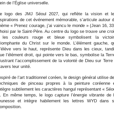
ein de l’Église universelle.
e logo des JMJ Séoul 2027, qui reflète la vision et l
spirations de cet événement mémorable, s’articule autour 
hème « Prenez courage, j’ai vaincu le monde » (Jean 16, 33
hoisi par le Saint-Père. Au centre du logo se trouve une cro
 les couleurs rouge et bleue symbolisent la victoi
riomphante du Christ sur le monde. L’élément gauche, q
’élève vers le haut, représente Dieu dans les cieux, tand
ue l’élément droit, qui pointe vers le bas, symbolise la Terr
llustrant l’accomplissement de la volonté de Dieu sur Terre
ravers leur unité.
nspiré de l’art traditionnel coréen, le design général utilise d
echniques de pinceau propres à la peinture coréenne 
ntègre subtilement les caractères hangul représentant « Séo
. En même temps, le logo capture l’énergie vibrante de 
eunesse et intègre habilement les lettres WYD dans 
omposition.