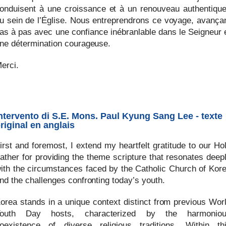
onduisent à une croissance et à un renouveau authentiqu
u sein de l’Église. Nous entreprendrons ce voyage, avança
as à pas avec une confiance inébranlable dans le Seigneur 
ne détermination courageuse.
erci.
ntervento di S.E. Mons. Paul Kyung Sang Lee - texte
riginal en anglais
irst and foremost, I extend my heartfelt gratitude to our Ho
ather for providing the theme scripture that resonates deep
ith the circumstances faced by the Catholic Church of Kor
nd the challenges confronting today’s youth.
orea stands in a unique context distinct from previous Wor
outh Day hosts, characterized by the harmonio
oexistence of diverse religious traditions. Within th