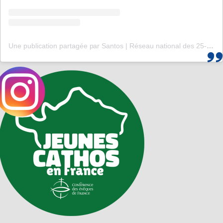
Une publication partagée par Santos | Réseau national des 25-35 (@santos_cef)