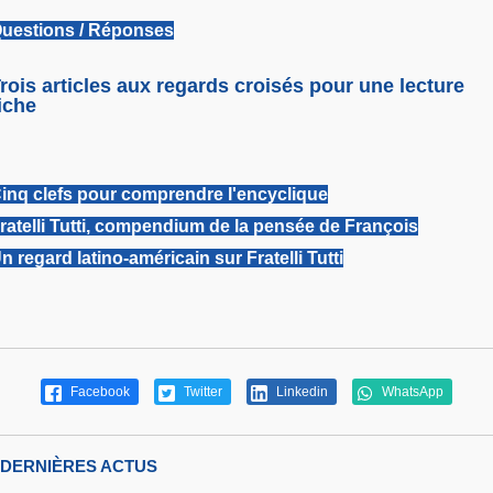
uestions / Réponses
rois articles aux regards croisés pour une lecture
iche
inq clefs pour comprendre l'encyclique
ratelli Tutti, compendium de la pensée de François
n regard latino-américain sur Fratelli Tutti
Facebook
Twitter
Linkedin
WhatsApp
DERNIÈRES ACTUS