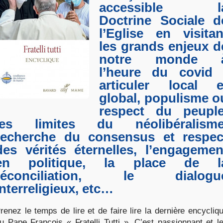
accessible l
Doctrine Sociale d
l’Eglise en visitan
les grands enjeux d
notre monde 
l’heure du covid 
articuler local e
global, populisme o
respect du peuple
les limites du néolibéralisme
recherche du consensus et respec
des vérités éternelles, l’engagemen
en politique, la place de l
réconciliation, le dialogu
interreligieux, etc…
renez le temps de lire et de faire lire la dernière encycliq
u Pape François « Fratelli Tutti ». C’est passionnant et l