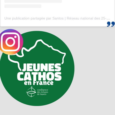
Une publication partagée par Santos | Réseau national des 25-35 (@santos_cef)