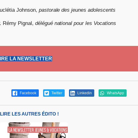
uclétia Johnson,
pastorale des jeunes adolescents
. Rémy Pignal,
délégué national pour les Vocations
IRE LA NEWSLETTER
Facebook
Twitter
Linkedin
WhatsApp
LIRE LES AUTRES ÉDITO !