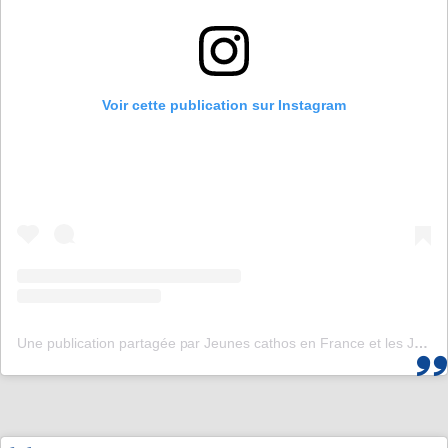
Voir cette publication sur Instagram
Une publication partagée par Jeunes cathos en France et les JMJ de Corée 2027 (@jeunescathos_fr)