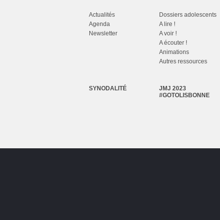
Actualités
Dossiers adolescents
Agenda
A lire !
Newsletter
A voir !
A écouter !
Animations
Autres ressources
SYNODALITÉ
JMJ 2023
#GOTOLISBONNE