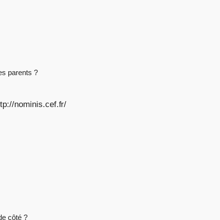
es parents ?
p://nominis.cef.fr/
de côté ?