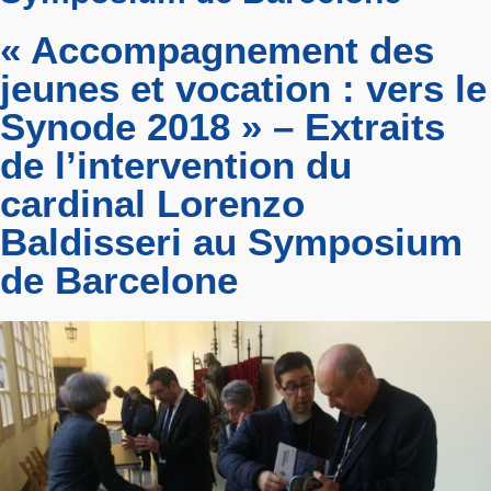
« Accompagnement des
jeunes et vocation : vers le
Synode 2018 » – Extraits
de l’intervention du
cardinal Lorenzo
Baldisseri au Symposium
de Barcelone