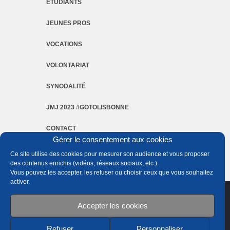
ETUDIANTS
JEUNES PROS
VOCATIONS
VOLONTARIAT
SYNODALITÉ
JMJ 2023 #GOTOLISBONNE
CONTACT
Gérer le consentement aux cookies
MENTIONS LÉGALES
Ce site utilise des cookies pour mesurer son audience et vous proposer
des contenus enrichis (vidéos, réseaux sociaux, etc.).
Vous pouvez les accepter, les refuser ou choisir ceux que vous souhaitez
activer.
Accepter les cookies
Refuser
Personnaliser