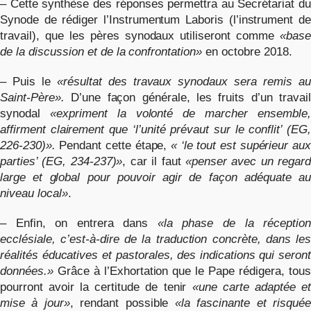
– Cette synthèse des réponses permettra au Secrétariat du
Synode de rédiger l’Instrumentum Laboris (l’instrument de
travail), que les pères synodaux utiliseront comme
«base
de la discussion et de la confrontation»
en octobre 2018.
– Puis le
«résultat des travaux synodaux sera remis au
Saint-Père».
D’une façon générale, les fruits d’un travail
synodal
«expriment la volonté de marcher ensemble,
affirment clairement que ‘l’unité prévaut sur le conflit’ (EG,
226-230)».
Pendant cette étape,
« ‘le tout est supérieur aux
parties’ (EG, 234-237)»
, car il faut
«penser avec un regard
large et global pour pouvoir agir de façon adéquate au
niveau local»
.
– Enfin, on entrera dans
«la phase de la réceptio
ecclésiale, c’est-à-dire de la traduction concrète, dans les
réalités éducatives et pastorales, des indications qui seront
données.»
Grâce à l’Exhortation que le Pape rédigera, tous
pourront avoir la certitude de tenir
«une carte adaptée et
mise à jour»
, rendant possible
«la fascinante et risqué