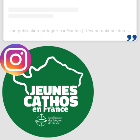
Une publication partagée par Santos | Réseau national des 25-35 (@santos_cef)