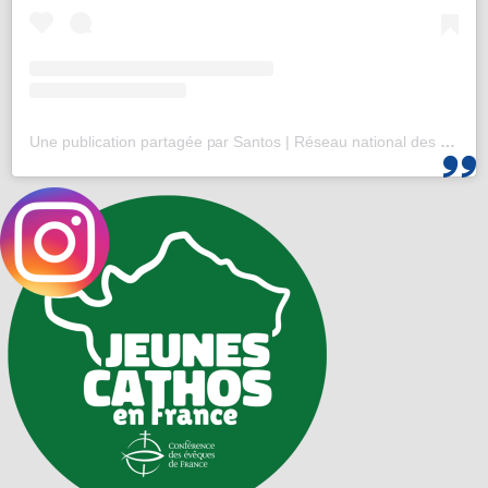
Une publication partagée par Santos | Réseau national des 25-35 (@santos_cef)