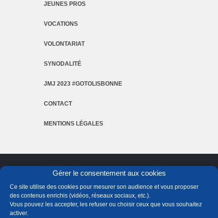
JEUNES PROS
VOCATIONS
VOLONTARIAT
SYNODALITÉ
JMJ 2023 #GOTOLISBONNE
CONTACT
MENTIONS LÉGALES
Gérer le consentement aux cookies
Ce site utilise des cookies pour mesurer son audience et vous proposer
des contenus enrichis (vidéos, réseaux sociaux, etc.).
Vous pouvez les accepter, les refuser ou choisir ceux que vous souhaitez
activer.