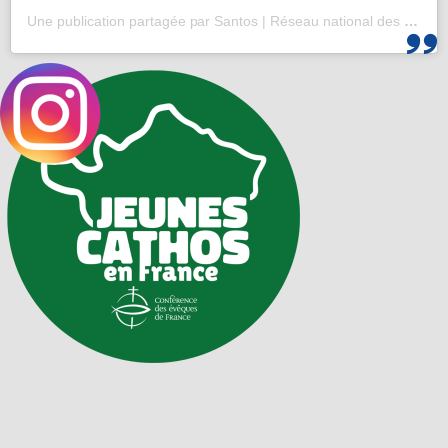
Une publication partagée par Santos | Réseau national des 25-35 (@santos_cef)