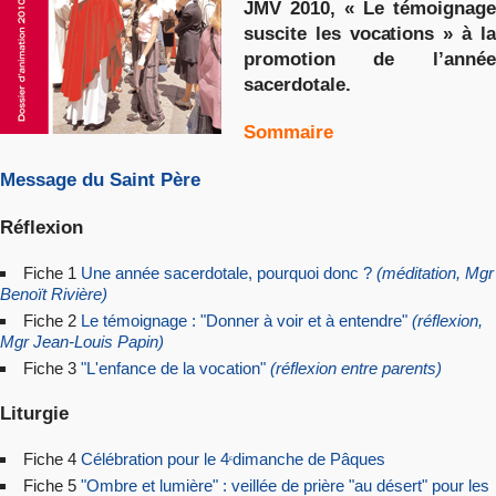
JMV 2010, « Le témoignage
suscite les vocations » à la
promotion de l’année
sacerdotale.
Sommaire
Message du Saint Père
Réflexion
Fiche 1
Une année sacerdotale, pourquoi donc ?
(méditation, Mgr
Benoït Rivière)
Fiche 2
Le témoignage : "Donner à voir et à entendre"
(réflexion,
Mgr Jean-Lou
is Papin)
Fiche 3
"L'enfance de la vocation"
(réflexion entre parents)
Liturgie
Fiche 4
Célébration pour le 4
dimanche de Pâques
e
Fiche 5
"Ombre et lumière" : veillée de prière "au désert" pour les