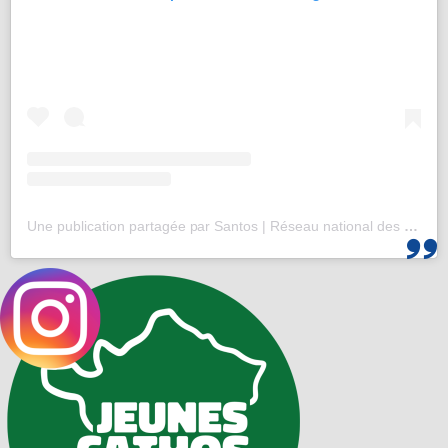
Une publication partagée par Santos | Réseau national des 25-35 (@santos_cef)