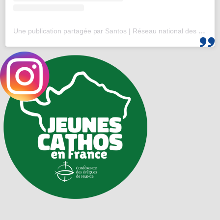
Une publication partagée par Santos | Réseau national des 25-35 (@santos_cef)