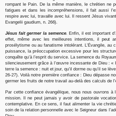
rompant le Pain. De la même manière, le chrétien ne p
fatigues et dans les incompréhensions, il fait aussi l
respire avec lui, travaille avec lui. Il ressent Jésus vivan
Evangelii gaudium, n. 266).
Jésus fait germer la semence
. Enfin, il est important 
effet, même avec les meilleures intentions, il peut a
prosélytisme ou au fanatisme intolérant. L’Évangile, au con
puissance, la préoccupation excessive pour les structure
conquête qu’à l’esprit du service. La semence du Royaume, 
silencieusement grâce à l’œuvre incessante de Dieu : « 
terre la semence : nuit et jour, qu’il dorme ou qu’il se lè
26-27). Voilà notre première confiance : Dieu dépasse nos
germer les fruits de notre travail au-delà des calculs de l
Par cette confiance évangélique, nous nous ouvrons à l’a
mission. Il ne peut jamais y avoir de pastorale vocatio
contemplative. En ce sens, il faut alimenter la vie chréti
soin de la relation personnelle avec le Seigneur dans l’ador
Dieu.