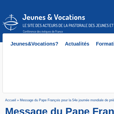
Accès direct au contenu
Accès direct à la recherche
Accès direct au menu
Jeunes&Vocations?
Actualités
Format
Accueil
»
Message du Pape François pour la 54e journée mondiale de priè
Message du Pape Franç