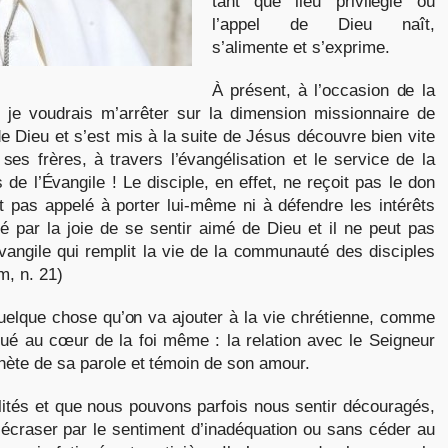
tant que lieu privilégié où
l’appel de Dieu naît,
s’alimente et s’exprime.
À présent, à l’occasion de la
je voudrais m’arrêter sur la dimension missionnaire de
x de Dieu et s’est mis à la suite de Jésus découvre bien vite
 ses frères, à travers l’évangélisation et le service de la
de l’Évangile ! Le disciple, en effet, ne reçoit pas le don
t pas appelé à porter lui-même ni à défendre les intérêts
é par la joie de se sentir aimé de Dieu et il ne peut pas
vangile qui remplit la vie de la communauté des disciples
m, n. 21)
uelque chose qu’on va ajouter à la vie chrétienne, comme
situé au cœur de la foi même : la relation avec le Seigneur
hète de sa parole et témoin de son amour.
tés et que nous pouvons parfois nous sentir découragés,
 écraser par le sentiment d’inadéquation ou sans céder au