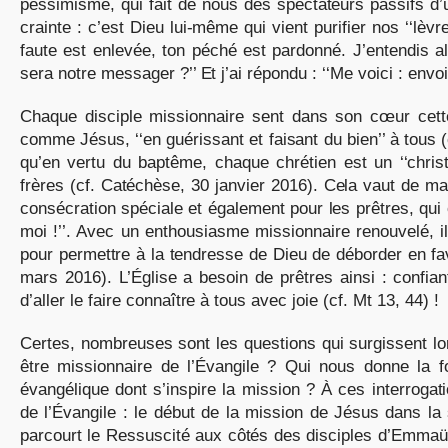
pessimisme, qui fait de nous des spectateurs passifs d’un
crainte : c’est Dieu lui-même qui vient purifier nos ‘‘lèv
faute est enlevée, ton péché est pardonné. J’entendis alo
sera notre messager ?’’ Et j’ai répondu : ‘‘Me voici : envoie
Chaque disciple missionnaire sent dans son cœur cette v
comme Jésus, ‘‘en guérissant et faisant du bien’’ à tous (c
qu’en vertu du baptême, chaque chrétien est un ‘‘christop
frères (cf. Catéchèse, 30 janvier 2016). Cela vaut de ma
consécration spéciale et également pour les prêtres, qui
moi !’’. Avec un enthousiasme missionnaire renouvelé, i
pour permettre à la tendresse de Dieu de déborder en f
mars 2016). L’Église a besoin de prêtres ainsi : confian
d’aller le faire connaître à tous avec joie (cf. Mt 13, 44) !
Certes, nombreuses sont les questions qui surgissent lor
être missionnaire de l’Évangile ? Qui nous donne la f
évangélique dont s’inspire la mission ? À ces interroga
de l’Évangile : le début de la mission de Jésus dans la
parcourt le Ressuscité aux côtés des disciples d’Emmaüs 