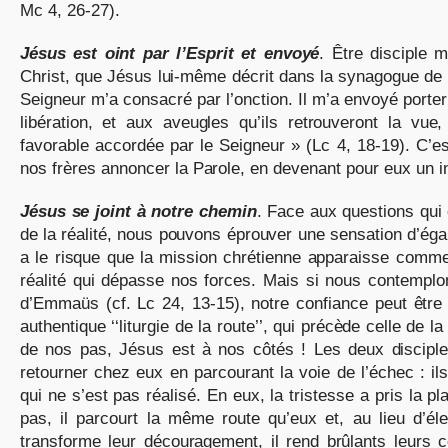
Mc 4, 26-27).
Jésus est oint par l’Esprit et envoyé
. Être disciple m
Christ, que Jésus lui-même décrit dans la synagogue de N
Seigneur m’a consacré par l’onction. Il m’a envoyé porte
libération, et aux aveugles qu’ils retrouveront la vu
favorable accordée par le Seigneur » (Lc 4, 18-19). C’est 
nos frères annoncer la Parole, en devenant pour eux un i
Jésus se joint à notre chemin
. Face aux questions qui
de la réalité, nous pouvons éprouver une sensation d’éga
a le risque que la mission chrétienne apparaisse comme
réalité qui dépasse nos forces. Mais si nous contemplo
d’Emmaüs (cf. Lc 24, 13-15), notre confiance peut être
authentique ‘‘liturgie de la route’’, qui précède celle de 
de nos pas, Jésus est à nos côtés ! Les deux disciples
retourner chez eux en parcourant la voie de l’échec : i
qui ne s’est pas réalisé. En eux, la tristesse a pris la pl
pas, il parcourt la même route qu’eux et, au lieu d’él
transforme leur découragement, il rend brûlants leurs 