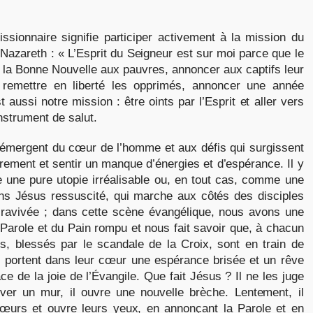
issionnaire signifie participer activement à la mission du
azareth : « L’Esprit du Seigneur est sur moi parce que le
r la Bonne Nouvelle aux pauvres, annoncer aux captifs leur
e, remettre en liberté les opprimés, annoncer une année
aussi notre mission : être oints par l’Esprit et aller vers
nstrument de salut.
 émergent du cœur de l’homme et aux défis qui surgissent
rement et sentir un manque d’énergies et d’espérance. Il y
 une pure utopie irréalisable ou, en tout cas, comme une
ns Jésus ressuscité, qui marche aux côtés des disciples
 ravivée ; dans cette scène évangélique, nous avons une
la Parole et du Pain rompu et nous fait savoir que, à chacun
, blessés par le scandale de la Croix, sont en train de
ls portent dans leur cœur une espérance brisée et un rêve
ace de la joie de l’Évangile. Que fait Jésus ? Il ne les juge
ever un mur, il ouvre une nouvelle brèche. Lentement, il
cœurs et ouvre leurs yeux, en annonçant la Parole et en