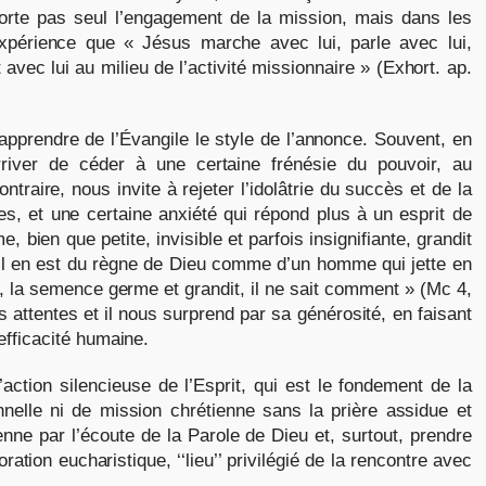
orte pas seul l’engagement de la mission, mais dans les
’expérience que « Jésus marche avec lui, parle avec lui,
t avec lui au milieu de l’activité missionnaire » (Exhort. ap.
d’apprendre de l’Évangile le style de l’annonce. Souvent, en
rriver de céder à une certaine frénésie du pouvoir, au
traire, nous invite à rejeter l’idolâtrie du succès et de la
s, et une certaine anxiété qui répond plus à un esprit de
bien que petite, invisible et parfois insignifiante, grandit
Il en est du règne de Dieu comme d’un homme qui jette en
ve, la semence germe et grandit, il ne sait comment » (Mc 4,
 attentes et il nous surprend par sa générosité, en faisant
’efficacité humaine.
ction silencieuse de l’Esprit, qui est le fondement de la
nnelle ni de mission chrétienne sans la prière assidue et
enne par l’écoute de la Parole de Dieu et, surtout, prendre
ation eucharistique, ‘‘lieu’’ privilégié de la rencontre avec