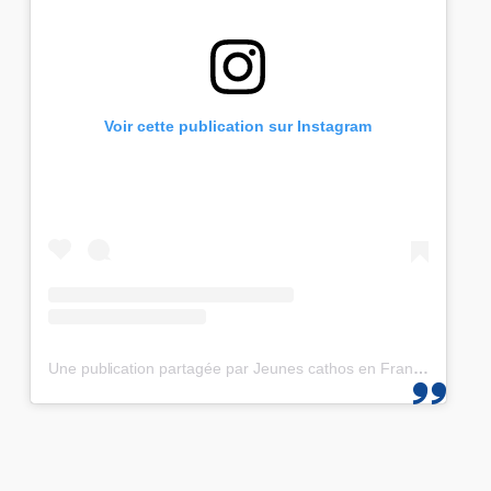
Voir cette publication sur Instagram
Une publication partagée par Jeunes cathos en France et les JMJ de Corée 2027 (@jeunescathos_fr)