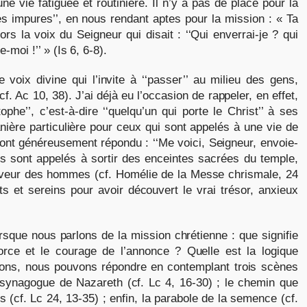
e vie fatiguée et routinière. Il n’y a pas de place pour la
res impures’’, en nous rendant aptes pour la mission : « Ta
rs la voix du Seigneur qui disait : ‘‘Qui enverrai-je ? qui
-moi !’’ » (Is 6, 6-8).
oix divine qui l’invite à ‘‘passer’’ au milieu des gens,
f. Ac 10, 38). J’ai déjà eu l’occasion de rappeler, en effet,
he’’, c’est-à-dire ‘‘quelqu’un qui porte le Christ’’ à ses
nière particulière pour ceux qui sont appelés à une vie de
 ont généreusement répondu : ‘‘Me voici, Seigneur, envoie-
ls sont appelés à sortir des enceintes sacrées du temple,
aveur des hommes (cf. Homélie de la Messe chrismale, 24
ts et sereins pour avoir découvert le vrai trésor, anxieux
sque nous parlons de la mission chrétienne : que signifie
orce et le courage de l’annonce ? Quelle est la logique
tions, nous pouvons répondre en contemplant trois scènes
 synagogue de Nazareth (cf. Lc 4, 16-30) ; le chemin que
(cf. Lc 24, 13-35) ; enfin, la parabole de la semence (cf.