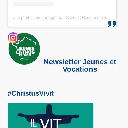
Une publication partagée par Santos | Réseau national des 25-35 (@santos_cef)
Newsletter Jeunes et
Vocations
#ChristusVivit