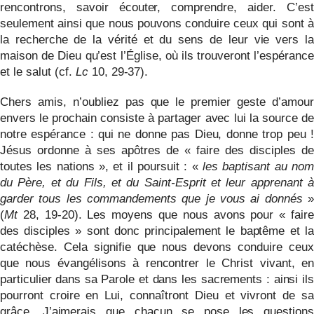
rencontrons, savoir écouter, comprendre, aider. C’est
seulement ainsi que nous pouvons conduire ceux qui sont à
la recherche de la vérité et du sens de leur vie vers la
maison de Dieu qu’est l’Église, où ils trouveront l’espérance
et le salut (cf.
Lc
10, 29-37).
Chers amis, n’oubliez pas que le premier geste d’amour
envers le prochain consiste à partager avec lui la source de
notre espérance : qui ne donne pas Dieu, donne trop peu !
Jésus ordonne à ses apôtres de « faire des disciples de
toutes les nations », et il poursuit : «
les baptisant au nom
du Père, et du Fils, et du Saint-Esprit et leur apprenant à
garder tous les commandements que je vous ai donnés
»
(
Mt
28, 19-20). Les moyens que nous avons pour « faire
des disciples » sont donc principalement le baptême et la
catéchèse. Cela signifie que nous devons conduire ceux
que nous évangélisons à rencontrer le Christ vivant, en
particulier dans sa Parole et dans les sacrements : ainsi ils
pourront croire en Lui, connaîtront Dieu et vivront de sa
grâce. J’aimerais que chacun se pose les questions