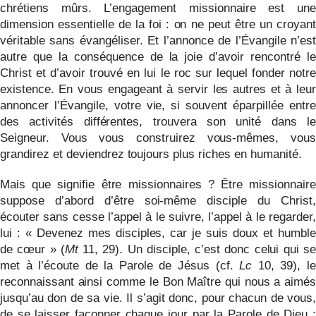
chrétiens mûrs. L’engagement missionnaire est une
dimension essentielle de la foi : on ne peut être un croyant
véritable sans évangéliser. Et l’annonce de l’Évangile n’est
autre que la conséquence de la joie d’avoir rencontré le
Christ et d’avoir trouvé en lui le roc sur lequel fonder notre
existence. En vous engageant à servir les autres et à leur
annoncer l’Évangile, votre vie, si souvent éparpillée entre
des activités différentes, trouvera son unité dans le
Seigneur. Vous vous construirez vous-mêmes, vous
grandirez et deviendrez toujours plus riches en humanité.
Mais que signifie être missionnaires ? Être missionnaire
suppose d’abord d’être soi-même disciple du Christ,
écouter sans cesse l’appel à le suivre, l’appel à le regarder,
lui : « Devenez mes disciples, car je suis doux et humble
de cœur » (
Mt
11, 29). Un disciple, c’est donc celui qui se
met à l’écoute de la Parole de Jésus (cf.
Lc
10, 39), le
reconnaissant ainsi comme le Bon Maître qui nous a aimés
jusqu’au don de sa vie. Il s’agit donc, pour chacun de vous,
de se laisser façonner chaque jour par la Parole de Dieu :