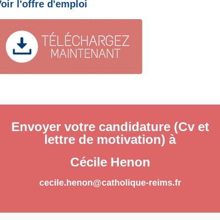
oir l'offre d'emploi
Envoyer votre candidature (Cv et
lettre de motivation) à
Cécile Henon
cecile.henon@catholique-reims.fr