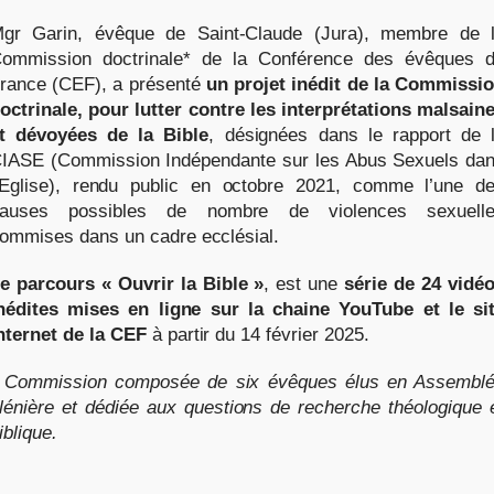
gr Garin, évêque de Saint-Claude (Jura), membre de 
ommission doctrinale* de la Conférence des évêques 
rance (CEF), a présenté
un projet inédit de la Commissi
octrinale, pour lutter contre les interprétations malsain
t dévoyées de la Bible
, désignées dans le rapport de 
IASE (Commission Indépendante sur les Abus Sexuels da
’Eglise), rendu public en octobre 2021, comme l’une d
auses possibles de nombre de violences sexuell
ommises dans un cadre ecclésial.
e parcours « Ouvrir la Bible »
, est une
série de 24 vidé
nédites mises en ligne sur la chaine YouTube et le si
nternet de la CEF
à partir du 14 février 2025.
 Commission composée de six évêques élus en Assembl
lénière et dédiée aux questions de recherche théologique 
iblique.