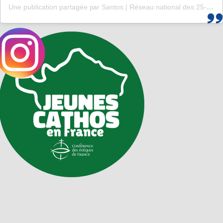
Une publication partagée par Santos | Réseau national des 25-35 (@santos_cef)