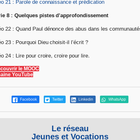
éo 21 : Parole de connaissance et prédication
ie 8 : Quelques pistes d’approfondissement
éo 22 : Quand Paul dénonce des abus dans les communauté
o 23 : Pourquoi Dieu choisit-il l’écrit ?
o 24 : Lire pour croire, croire pour lire.
couvrir le MOOC
aine YouTube
Facebook
Twitter
Linkedin
WhatsApp
Le réseau
Jeunes et Vocations