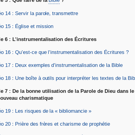
ie 5 : Que faire de la
Bible
?
o 14 : Servir la parole, transmettre
o 15 : Église et mission
ie 6 : L’instrumentalisation des Écritures
o 16 : Qu’est-ce que l’instrumentalisation des Écritures ?
éo 17 : Deux exemples d’instrumentalisation de la Bible
o 18 : Une boîte à outils pour interpréter les textes de la Bib
ie 7 : De la bonne utilisation de la Parole de Dieu dans le
ouveau charismatique
o 19 : Les risques de la « bibliomancie »
o 20 : Prière des frères et charisme de prophétie