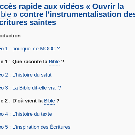
ccès rapide aux vidéos « Ouvrir la
ible
» contre l’instrumentalisation de
critures saintes
roduction
éo 1 : pourquoi ce MOOC ?
ie 1 : Que raconte la
Bible
?
o 2 : L’histoire du salut
o 3 : La Bible dit-elle vrai ?
ie 2 : D’où vient la
Bible
?
o 4 : L’histoire du texte
o 5 : L’inspiration des Écritures