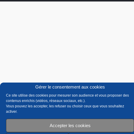
Gérer le consentement aux cookies
Ce site utilise des cookies pour mesurer son audience et vous proposer des
contenus enrichis (vidéos, réseaux sociaux, etc.).
Vous pouvez les accepter, les refuser ou choisir ceux que vous souhaitez
activer.
Accepter les cookies