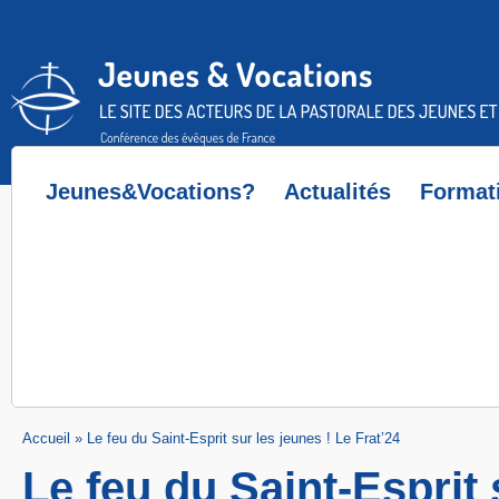
Accès direct au contenu
Accès direct à la recherche
Accès direct au menu
Jeunes&Vocations?
Actualités
Format
Accueil
»
Le feu du Saint-Esprit sur les jeunes ! Le Frat’24
Le feu du Saint-Esprit 