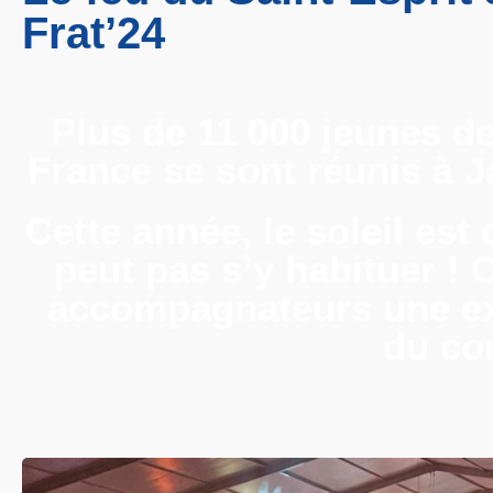
Frat’24
Plus de 11 000 jeunes d
France se sont réunis à J
Cette année, le soleil est 
peut pas s’y habituer ! 
accompagnateurs une exp
du c