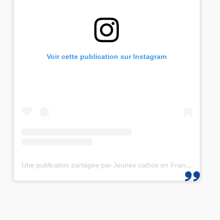
Voir cette publication sur Instagram
Une publication partagée par Jeunes cathos en France et les JMJ de Corée 2027 (@jeunescathos_fr)