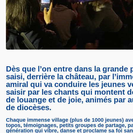
Dès que l’on entre dans la grande p
saisi, derrière la château, par l’im
amiral qui va conduire les jeunes ver
saisir par les chants qui montent d
de louange et de joie, animés par a
de diocèses.
Chaque immense village (plus de 1000 jeunes) avec
topos, témoignages, petits groupes de partage, pa
génération qui vibre, danse et proclame sa foi sa