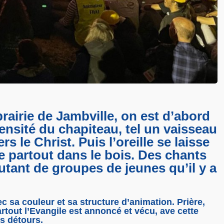
rairie de Jambville, on est d’abord
mensité du chapiteau, tel un vaisseau
s le Christ. Puis l’oreille se laisse
e partout dans le bois. Des chants
utant de groupes de jeunes qu’il y a
 sa couleur et sa structure d’animation. Prière,
rtout l’Evangile est annoncé et vécu, ave cette
ns détours.