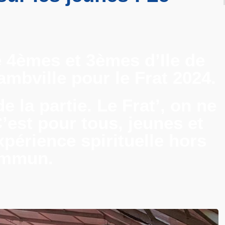
e 4èmes et 3èmes d’Ile de
ambville pour le Frat 2024.
de la partie. Le Frat’, on ne
C’est pour tous, jeunes et
érience spirituelle hors
ommun.