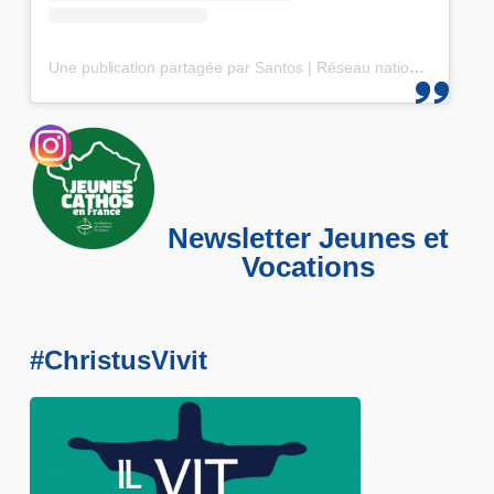
Une publication partagée par Santos | Réseau national des 25-35 (@santos_cef)
Newsletter Jeunes et
Vocations
#ChristusVivit