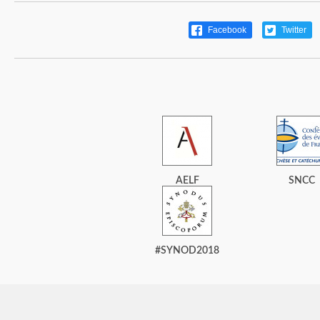
Facebook
Twitter
AELF
SNCC
#SYNOD2018