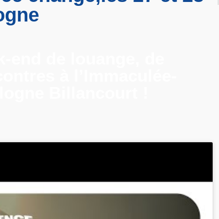
logne
k-end de louange, de
contres à l’Immaculée-
ogne Billancourt !