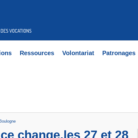
ions
Ressources
Volontariat
Patronages
 Boulogne
nce change,les 27 et 28