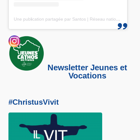
Une publication partagée par Santos | Réseau national des 25-35 (@santos_cef)
Newsletter Jeunes et
Vocations
#ChristusVivit