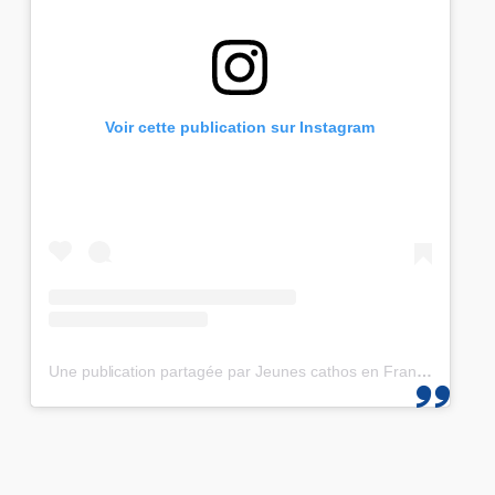
Voir cette publication sur Instagram
Une publication partagée par Jeunes cathos en France et les JMJ de Corée 2027 (@jeunescathos_fr)