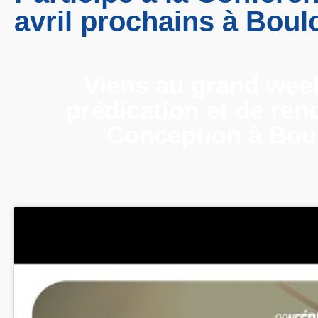
avril prochains à Bou
Viens au grand wee
prédication et de ren
Conception à Boul