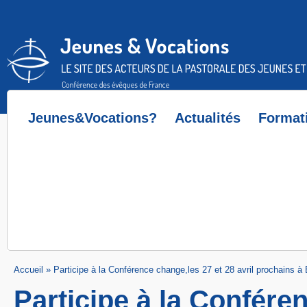
Accès direct au contenu
Accès direct à la recherche
Accès direct au menu
Jeunes&Vocations?
Actualités
Format
Accueil
»
Participe à la Conférence change,les 27 et 28 avril prochains à
Participe à la Confére