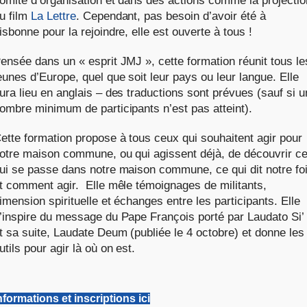
omité d’organisation et dans des actions comme la projectio
u film
La Lettre
. Cependant, pas besoin d’avoir été à
isbonne pour la rejoindre, elle est ouverte à tous !
ensée dans un « esprit JMJ », cette formation réunit tous le
eunes d’Europe, quel que soit leur pays ou leur langue. Elle
ura lieu en anglais – des traductions sont prévues (sauf si u
ombre minimum de participants n’est pas atteint).
ette formation propose à tous ceux qui souhaitent agir pour
otre maison commune, ou qui agissent déjà, de découvrir c
ui se passe dans notre maison commune, ce qui dit notre fo
t comment agir. Elle mêle témoignages de militants,
imension spirituelle et échanges entre les participants. Elle
’inspire du message du Pape François porté par Laudato Si’
t sa suite, Laudate Deum (publiée le 4 octobre) et donne les
utils pour agir là où on est.
nformations et inscriptions ici