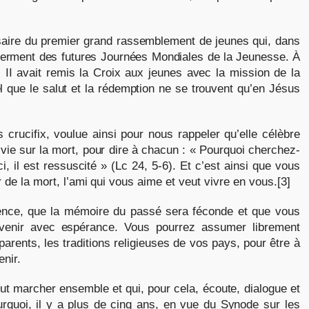
saire du premier grand rassemblement de jeunes qui, dans
 ferment des futures Journées Mondiales de la Jeunesse. À
l II avait remis la Croix aux jeunes avec la mission de la
 que le salut et la rédemption ne se trouvent qu’en Jésus
crucifix, voulue ainsi pour nous rappeler qu’elle célèbre
a vie sur la mort, pour dire à chacun : « Pourquoi cherchez-
i, il est ressuscité » (Lc 24, 5-6). Et c’est ainsi que vous
 de la mort, l’ami qui vous aime et veut vivre en vous.[3]
sence, que la mémoire du passé sera féconde et que vous
’avenir avec espérance. Vous pourrez assumer librement
parents, les traditions religieuses de vos pays, pour être à
enir.
veut marcher ensemble et qui, pour cela, écoute, dialogue et
rquoi, il y a plus de cinq ans, en vue du Synode sur les