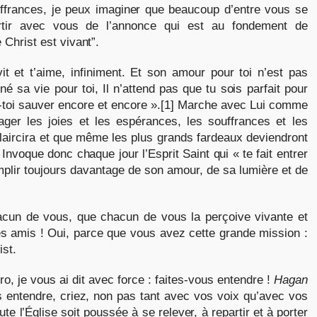
ouffrances, je peux imaginer que beaucoup d’entre vous se
artir avec vous de l’annonce qui est au fondement de
 Christ est vivant”.
it et t’aime, infiniment. Et son amour pour toi n’est pas
é sa vie pour toi, Il n’attend pas que tu sois parfait pour
se-toi sauver encore et encore ».[1] Marche avec Lui comme
ager les joies et les espérances, les souffrances et les
laircira et que même les plus grands fardeaux deviendront
 Invoque donc chaque jour l’Esprit Saint qui « te fait entrer
emplir toujours davantage de son amour, de sa lumière et de
cun de vous, que chacun de vous la perçoive vivante et
ses amis ! Oui, parce que vous avez cette grande mission :
ist.
o, je vous ai dit avec force : faites-vous entendre !
Hagan
s entendre, criez, non pas tant avec vos voix qu’avec vos
oute l’Église soit poussée à se relever, à repartir et à porter