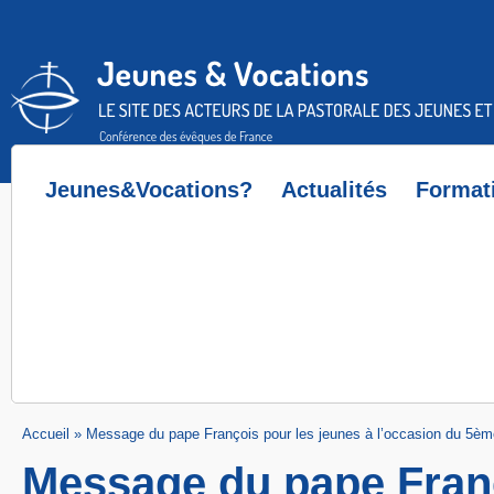
Accès direct au contenu
Accès direct à la recherche
Accès direct au menu
Jeunes&Vocations?
Actualités
Format
Accueil
»
Message du pape François pour les jeunes à l’occasion du 5ème a
Message du pape Franç