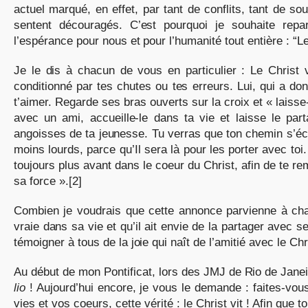
actuel marqué, en effet, par tant de conflits, tant de s
sentent découragés. C’est pourquoi je souhaite rep
l’espérance pour nous et pour l’humanité tout entière : “Le
Je le dis à chacun de vous en particulier : Le Christ v
conditionné par tes chutes ou tes erreurs. Lui, qui a donn
t’aimer. Regarde ses bras ouverts sur la croix et « lais
avec un ami, accueille-le dans ta vie et laisse le part
angoisses de ta jeunesse. Tu verras que ton chemin s’éc
moins lourds, parce qu’Il sera là pour les porter avec toi.
toujours plus avant dans le coeur du Christ, afin de te r
sa force ».[2]
Combien je voudrais que cette annonce parvienne à cha
vraie dans sa vie et qu’il ait envie de la partager avec 
témoigner à tous de la joie qui naît de l’amitié avec le Chr
Au début de mon Pontificat, lors des JMJ de Rio de Janeir
lio
! Aujourd’hui encore, je vous le demande : faites-vou
vies et vos coeurs, cette vérité : le Christ vit ! Afin que t