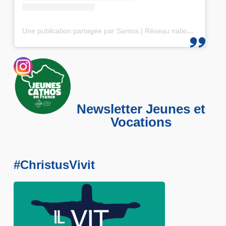
Une publication partagée par Santos | Réseau national des 25-35 (@santos_cef)
Newsletter Jeunes et
Vocations
#ChristusVivit