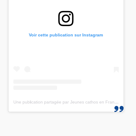
Voir cette publication sur Instagram
Une publication partagée par Jeunes cathos en France et les JMJ de Corée 2027 (@jeunescathos_fr)